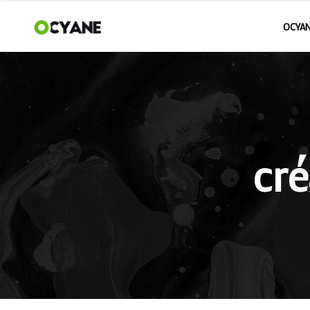
OCYAN
cr