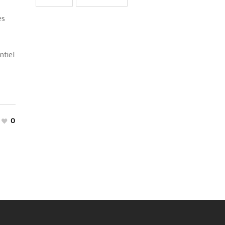
es
ntiel
0