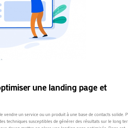
optimiser une landing page et
de vendre un service ou un produit à une base de contacts solide. 
er des techniques susceptibles de générer des résultats sur le long t
ous devez mettre en place une landing page optimisée. Dans cet