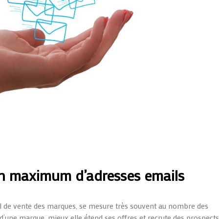
un maximum d’adresses emails
iel de vente des marques, se mesure très souvent au nombre des
d’une marque, mieux elle étend ses offres et recrute des prospects