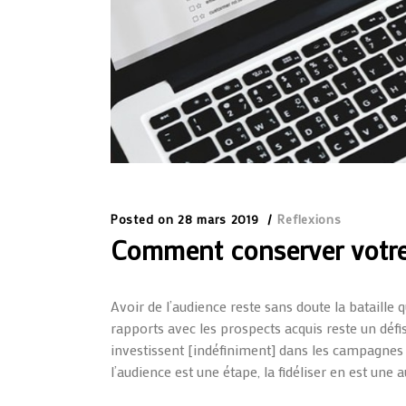
Posted on
28 mars 2019
Reflexions
Comment conserver votre 
Avoir de l’audience reste sans doute la bataille 
rapports avec les prospects acquis reste un défis
investissent [indéfiniment] dans les campagnes p
l’audience est une étape, la fidéliser en est une