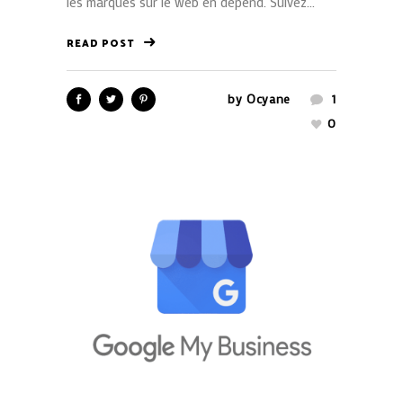
les marques sur le web en dépend. Suivez...
READ POST
by
Ocyane
1
0