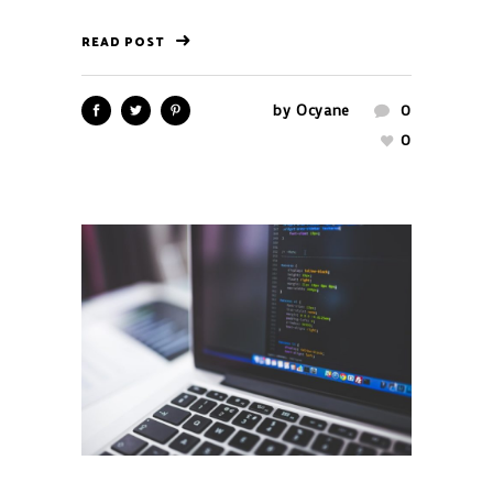
READ POST
by
Ocyane
0
0