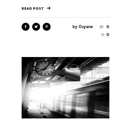
READ POST
by
Ocyane
0
0