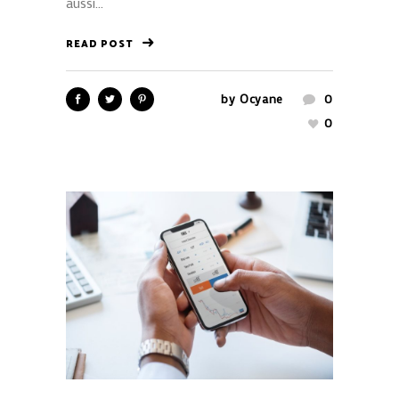
aussi...
READ POST
by
Ocyane
0
0