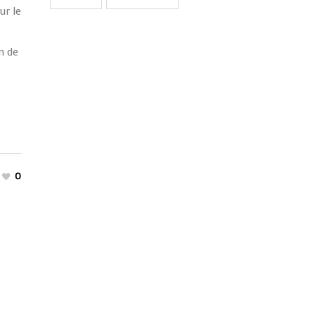
ur le
n de
0