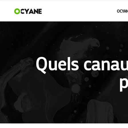
OCYAN
Quels cana
p