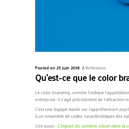
Posted on
25 juin 2018
Reflexions
Qu’est-ce que le color br
Le
color
branding
, comme l’indique l’appellatio
entreprise. Il s’agit précisément de l’attraction
C’est une logique basée sur l’appréhension psych
à un ensemble de codes,
caractéristiques
des
val
Lire aussi :
L’impact du contenu visuel dans la 