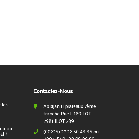
Contactez-Nous
 les
Abidjan II plateaux 7ème
tranche Rue L 169 LOT
2981 ILOT 239
nir un
(00225) 27 22 50 48 85 ou
al ?
(00225) 07 88 98 90 80